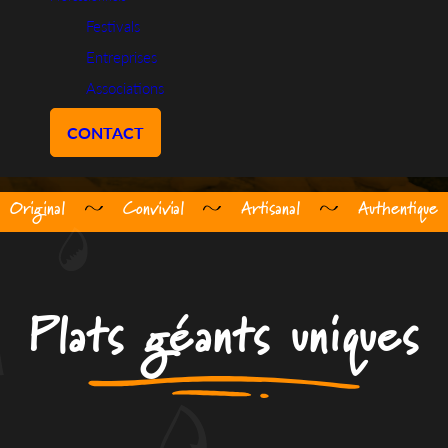
offrent un service convivial et impressionnant. Ce
Festivals
format allie spectacle culinaire et authenticité, créant
Entreprises
une ambiance chaleureuse pour chaque occasion.
Associations
CONTACT
Original
Convivial
Artisanal
Authentique
Plats géants uniques