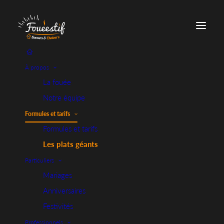
À propos
La fouée
Les
plats
géants
Notre équipe
Formules et tarifs
Formules et tarifs
Les plats géants
Le concept de plat géant
est très populaire
dans les
Particuliers
prestations traiteur pour des événements comme des
Mariages
mariages, anniversaires ou réceptions d’entreprise. Des
Anniversaires
options comme les traiteurs paella géante, où le plat
Festivités
est préparé en grande quantité devant les invités,
Professionnels