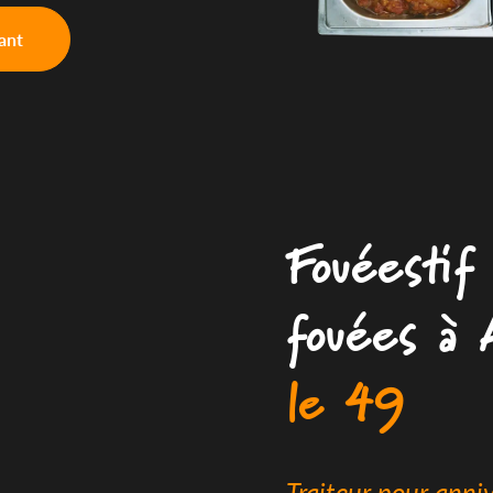
ant
Fouéestif 
fouées à 
le 49
Traiteur pour anni