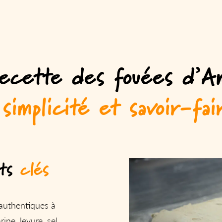
ecette des fouées d’An
simplicité et savoir-fai
ts
clés
authentiques à
rine, levure, sel,