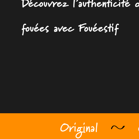
Découvrez l’authenticité 
fouées avec Fouéestif
Original