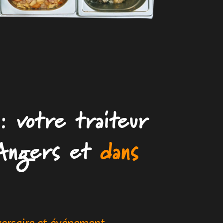
: votre traiteur
Angers et
dans
versaire et événement