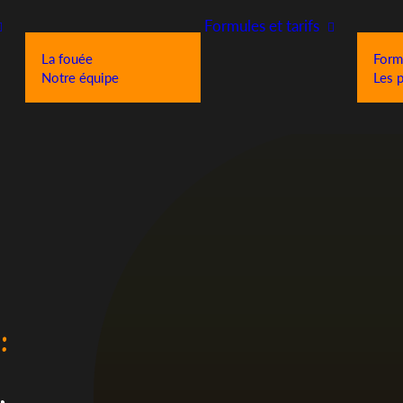
Formules et tarifs
La fouée
Formu
Notre équipe
Les p
: