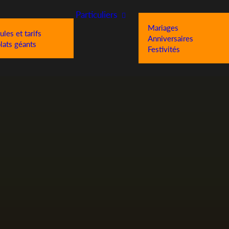
Particuliers
Mariages
les et tarifs
Anniversaires
lats géants
Festivités