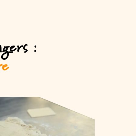
gers :
re