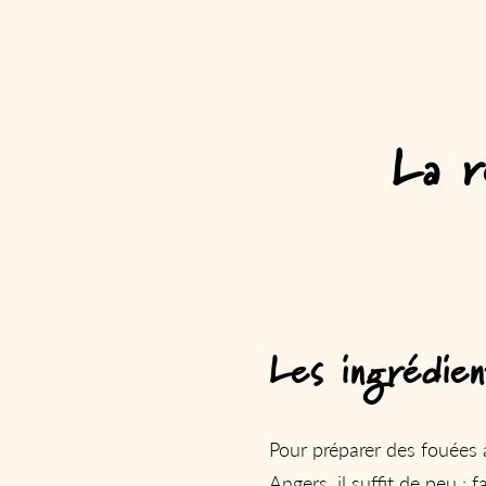
La r
Les ingrédien
Pour préparer des fouées 
Angers, il suffit de peu : fa