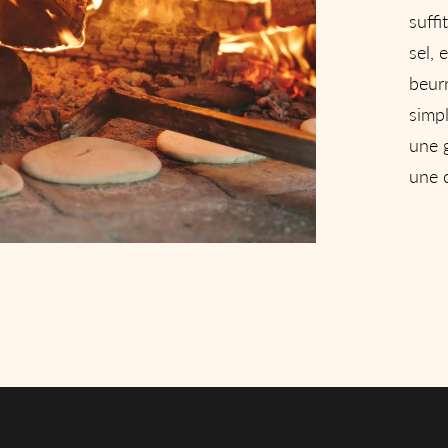
suffi
sel, 
beurr
simp
une 
une 