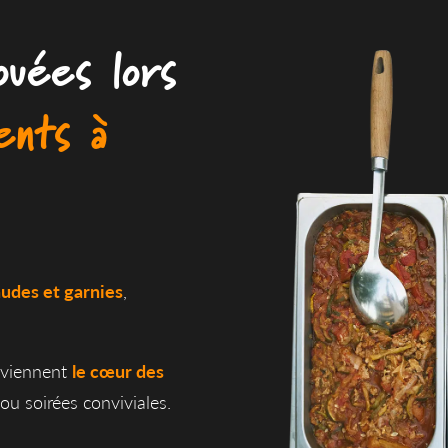
ouées lors
ents à
udes et garnies
,
eviennent
le cœur des
 ou soirées conviviales.