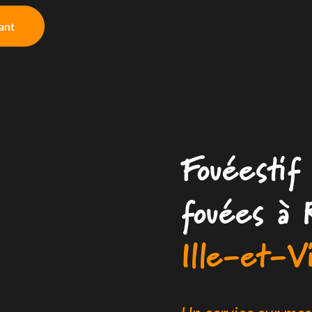
ant
Fouéestif 
fouées à 
Ille-et-Vi