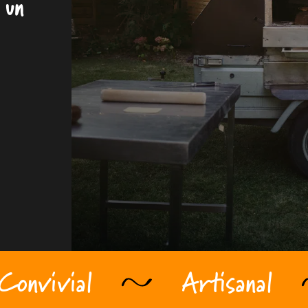
 un
Convivial
Artisanal