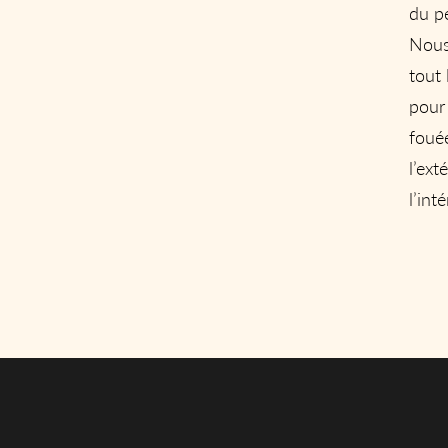
du pé
Nous
tout 
pour
foué
l’ext
l’inté