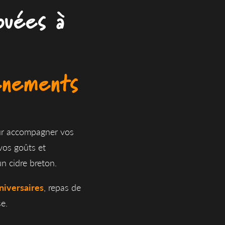
ouées à
énements
ur accompagner vos
vos goûts et
n cidre breton.
niversaires
, repas de
se.